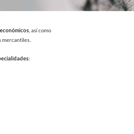
s económicos
, así como
s mercantiles.
pecialidades
: