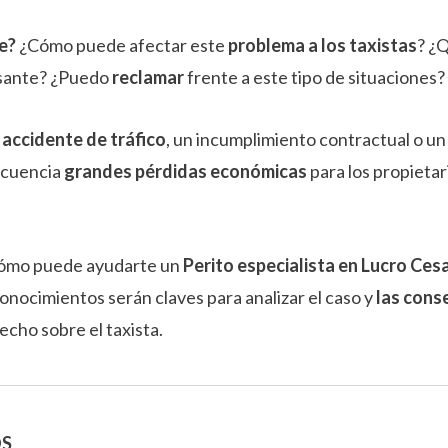
e?
¿Cómo puede afectar este
problema a los taxistas
? ¿
esante? ¿Puedo
reclamar
frente a este tipo de situaciones?
n
accidente de tráfico
, un incumplimiento contractual o u
ecuencia
grandes pérdidas económicas
para los propietar
cómo puede ayudarte un
Perito especialista en Lucro Ce
conocimientos serán claves para analizar el caso y
las cons
echo sobre el taxista.
OS