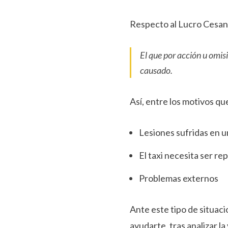
Respecto al Lucro Cesan
El que por acción u omisi
causado.
Así, entre los motivos qu
Lesiones sufridas en 
El taxi necesita ser r
Problemas externos
Ante este tipo de situac
ayudarte, tras analizar la