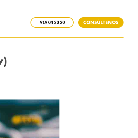
CONSÚLTENOS
919 04 20 20
y)