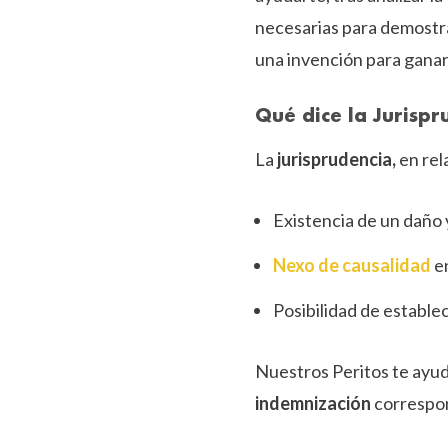
necesarias para demostra
una invención para ganar 
Qué dice la Jurispr
La
jurisprudencia,
en rel
Existencia de un daño
Nexo de causalidad
en
Posibilidad de estable
Nuestros Peritos te ayuda
indemnización
correspo