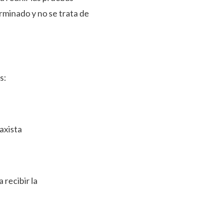
rminado y no se trata de
s:
taxista
 recibir la