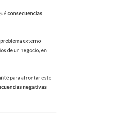
Qué
consecuencias
n problema externo
ios de un negocio, en
sante
para afrontar este
ecuencias negativas