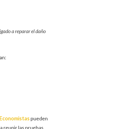
ligado a reparar el daño
an:
 Economistas
pueden
 a reunir las pruebas