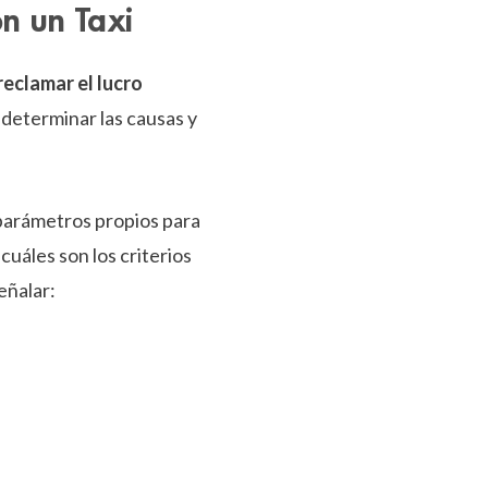
n un Taxi
reclamar el lucro
 determinar las causas y
 parámetros propios para
uáles son los criterios
eñalar: