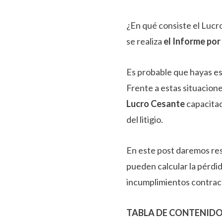
¿En qué consiste el Lucr
se realiza
el Informe po
Es probable que hayas e
Frente a estas situacione
Lucro Cesante
capacitad
del litigio.
En este post daremos re
pueden calcular la pérdi
incumplimientos contractu
TABLA DE CONTENID