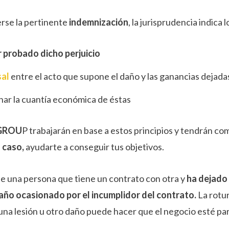
rse la pertinente
indemnización
, la jurisprudencia indica 
 probado dicho perjuicio
sal
entre el acto que supone el daño y las ganancias dejada
ar la cuantía económica de éstas
 GROU
P trabajarán en base a estos principios y tendrán com
l caso,
ayudarte a conseguir tus objetivos.
de una persona que tiene un contrato con otra y
ha dejado 
año ocasionado por el incumplidor del contrato.
La rotu
 una lesión u otro daño puede hacer que el negocio esté p