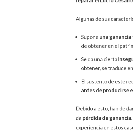
reparar el Lucro Cesant
Algunas de sus caracterís
Supone
una ganancia 
de obtener en el patr
Se da una cierta
insegu
obtener, se traduce e
El sustento de este re
antes de producirse 
Debido a esto, han de da
de
pérdida de ganancia
experiencia en estos cas