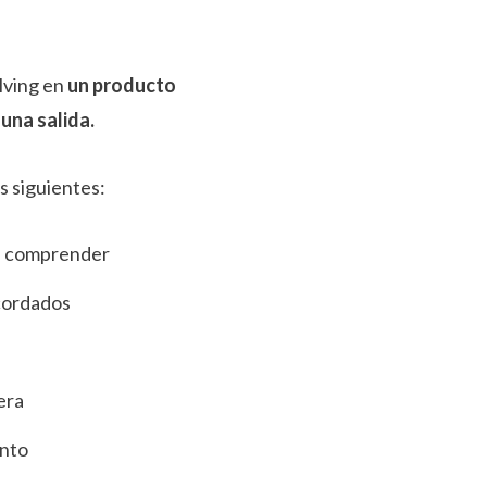
lving en
un producto
 una salida.
s siguientes:
de comprender
acordados
era
ento