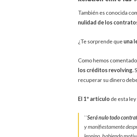
También es conocida c
nulidad de los contrato
¿Te sorprende que
una l
Como hemos comentado el
los créditos revolving.
S
recuperar su dinero deb
El 1º artículo
de esta ley
``
Será nulo todo contra
y manifiestamente despro
leonino, habiendo motivo