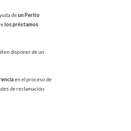
ayuda de
un Perito
re
los préstamos
miten disponer de un
rencia
en el proceso de
dades de reclamación.