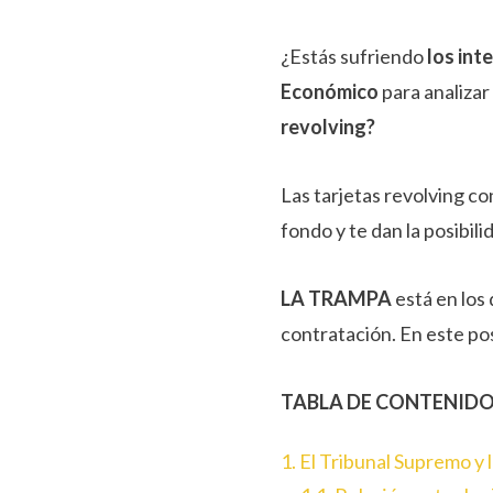
¿Estás sufriendo
los int
Económico
para analiza
revolving?
Las tarjetas revolving c
fondo y te dan la posibil
LA TRAMPA
está en los
contratación. En este pos
TABLA DE CONTENID
1. El Tribunal Supremo y 