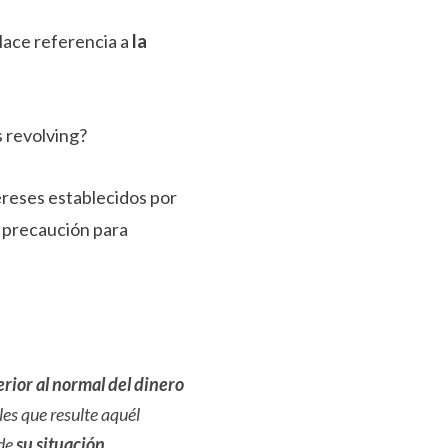
 Hace referencia a
la
s revolving?
reses establecidos por
 precaución para
rior al normal del dinero
es que resulte aquél
 de
su situación