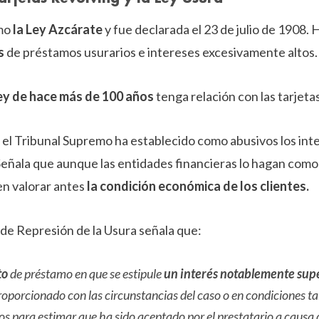
omo
la Ley Azcárate
y fue declarada el 23 de julio de 1908.
s
de préstamos usurarios e intereses excesivamente altos.
ey de hace más de 100 años
tenga relación con las tarjeta
 Tribunal Supremo ha establecido como abusivos los inte
eñala que aunque las entidades financieras lo hagan como
en valorar antes
la condición económica de los clientes.
 de Represión de la Usura señala que:
to
de préstamo en que se estipule
un interés notablemente supe
porcionado con las circunstancias del caso o en condiciones tal
s para estimar que ha sido aceptado por el prestatario a causa