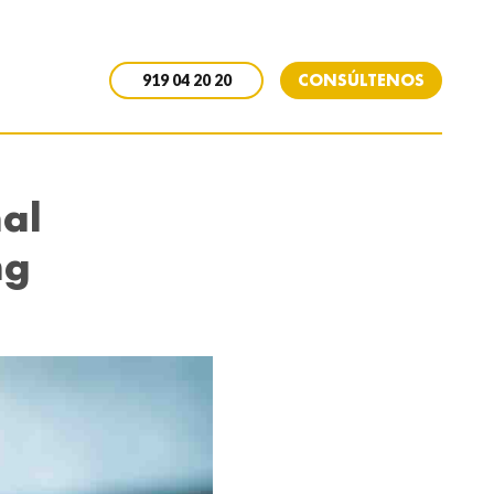
CONSÚLTENOS
919 04 20 20
nal
ng