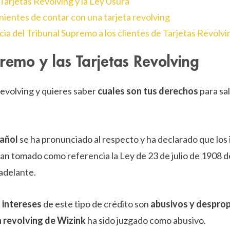
 Tarjetas Revolving y la Ley Usura
enientes de contar con una tarjeta revolving
cia del Tribunal Supremo a los clientes de Tarjetas Revolvi
premo y las Tarjetas Revolving
 revolving y quieres saber
cuales son tus derechos
para sal
pañol
se ha pronunciado al respecto y ha declarado que los
han tomado como referencia la Ley de 23 de julio de 1908 
adelante.
s intereses
de este tipo de crédito son
abusivos y despro
a revolving de Wizink
ha sido juzgado como abusivo.