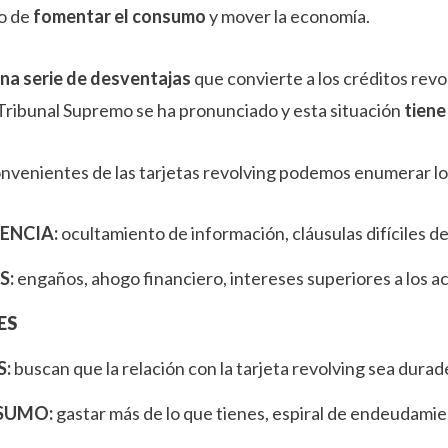
vo de
fomentar el consumo
y mover la economía.
na serie de desventajas
que convierte a los créditos revo
l Tribunal Supremo se ha pronunciado y esta situación
tiene
convenientes de las tarjetas revolving podemos enumerar lo
ENCIA:
ocultamiento de información, cláusulas difíciles 
S:
engaños, ahogo financiero, intereses superiores a los 
ES
S:
buscan que la relación con la tarjeta revolving sea durad
SUMO:
gastar más de lo que tienes, espiral de endeudami