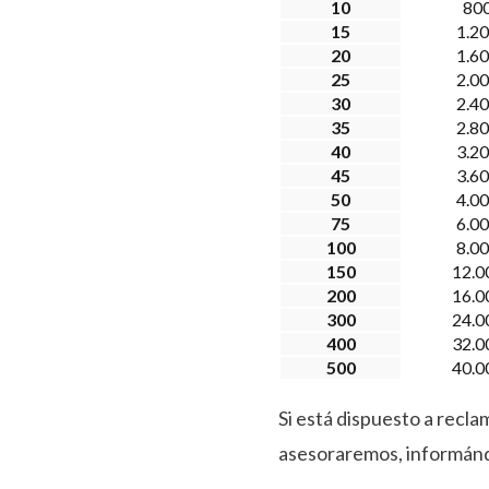
10
800
15
1.2
20
1.6
25
2.0
30
2.4
35
2.8
40
3.2
45
3.6
50
4.0
75
6.0
100
8.0
150
12.0
200
16.0
300
24.0
400
32.0
500
40.0
Si está dispuesto a recla
asesoraremos, informándo