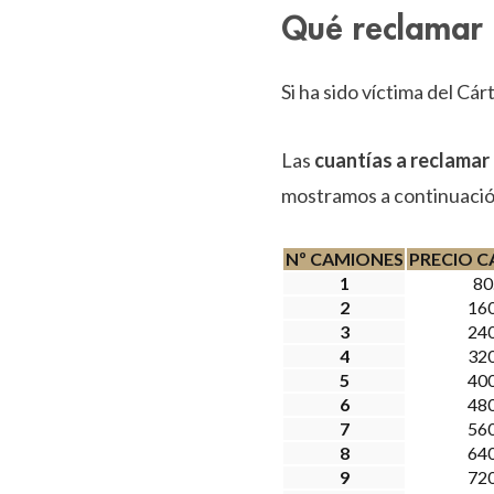
Qué reclamar a
Si ha sido víctima del Cá
Las
cuantías a reclamar 
mostramos a continuació
Nº CAMIONES
PRECIO C
1
80
2
160
3
240
4
320
5
400
6
480
7
560
8
640
9
720