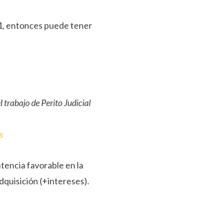
11, entonces puede tener
el trabajo de Perito Judicial
s
ntencia favorable en la
quisición (+intereses).