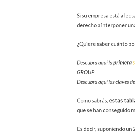
Si su empresa está afec
derecho a interponer un
¿Quiere saber cuánto po
Descubra aquí la
primera
s
GROUP
Descubra aquí las claves d
Como sabrás,
estas tabl
que se han conseguido má
Es decir, suponiendo un 