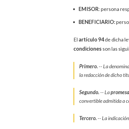
EMISOR
: persona res
BENEFICIARIO:
perso
El
artículo 94
de dicha le
condiciones
son las sigu
Primero.
-- La denomina
la redacción de dicho tít
Segundo.
-- La
promesa
convertible admitida a co
Tercero.
-- La indicación