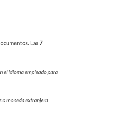
documentos. Las
7
n el idioma empleado para
s o moneda extranjera