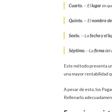
Cuarto.
-- El
lugar
en qu
Quinto.
-- El
nombre de 
Sexto.
-- La
fecha y el l
Séptimo.
--La
firma
del 
Este método presenta un
una mayor rentabilidad q
A pesar de esto, los Pag
Rellenarlo adecuadament