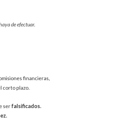
haya de efectuar.
omisiones financieras,
 corto plazo.
e ser
falsificados.
dez.