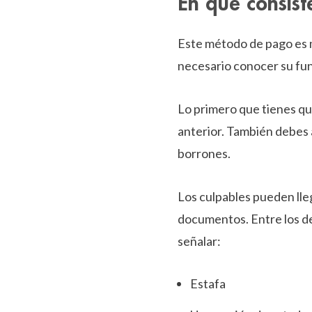
En qué consist
Este método de pago es m
necesario conocer su fun
Lo primero que tienes q
anterior. También debes
borrones.
Los culpables pueden lle
documentos. Entre los d
señalar:
Estafa