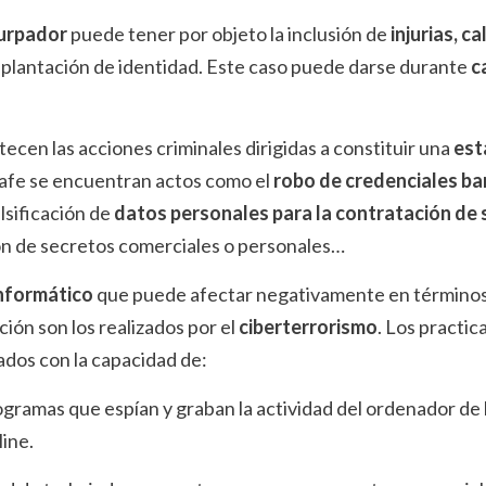
urpador
puede tener por objeto la inclusión de
injurias, c
 suplantación de identidad. Este caso puede darse durante
c
tecen las acciones criminales dirigidas a constituir una
est
rafe se encuentran actos como el
robo de credenciales ba
alsificación de
datos personales para la contratación de 
ón de secretos comerciales o personales…
informático
que puede afectar negativamente en términos
ción son los realizados por el
ciberterrorismo
. Los practi
ados con la capacidad de:
ogramas que espían y graban la actividad del ordenador de l
line.