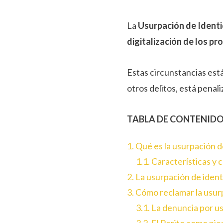
La
Usurpación de Ident
digitalización de los p
Estas circunstancias es
otros delitos, está penal
TABLA DE CONTENID
1. Qué es la usurpación 
1.1. Características y
2. La usurpación de iden
3. Cómo reclamar la usur
3.1. La denuncia por u