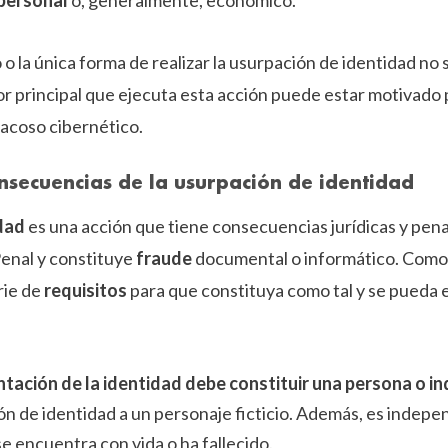
 personal
o, generalmente, económico.
o o la única forma de realizar la usurpación de identidad no
tor principal que ejecuta esta acción puede estar motivado
 acoso cibernético.
onsecuencias de la usurpación de identidad
dad
es una acción que tiene consecuencias jurídicas y penal
Penal y constituye
fraude
documental o informático. Como c
rie de
requisitos
para que constituya como tal y se pued
ntación de la identidad debe constituir una persona o in
n de identidad a un personaje ficticio. Además, es indepen
se encuentra con vida o ha fallecido.