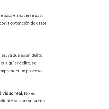
 se basa en hacerse pasar
 por la obtención de datos
es, ya que es un delito
ualquier delito, se
a emprender un proceso
dividuo real.
No es
diente si la persona con