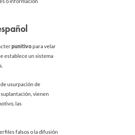
es o información
español
ácter
punitivo
para velar
, se establece un sistema
s.
s de usurpación de
 suplantación, vienen
otivo, las
rfiles falsos o la difusión