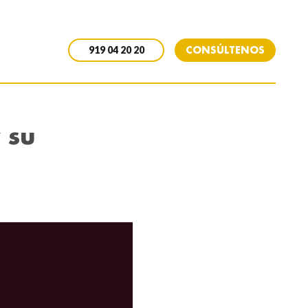
CONSÚLTENOS
919 04 20 20
 su