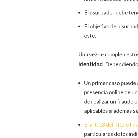
El usurpador debe ten
El objetivo del usurpa
este.
Una vez se cumplen estos 
identidad
. Dependiendo d
Un primer caso puede s
presencia online de un 
de realizar un fraude 
aplicables si además
s
El art. 18 del Título I 
particulares de los ind