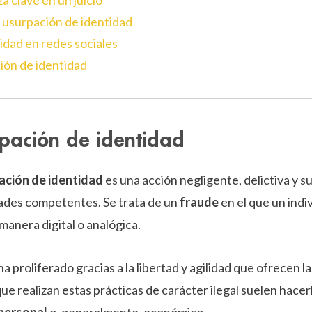
za clave en un juicio
 usurpación de identidad
idad en redes sociales
ción de identidad
rpación de identidad
ación de identidad
es una acción negligente, delictiva y s
dades competentes. Se trata de un
fraude
en el que un indi
 manera digital o analógica.
a proliferado gracias a la libertad y agilidad que ofrecen l
que realizan estas prácticas de carácter ilegal suelen hace