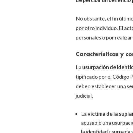
de percibir un beneficio
No obstante, el fin últim
por otro individuo. El ac
personales o por realizar
Características y c
La
usurpación de identi
tipificado por el Código 
deben establecer una se
judicial.
La
víctima de la supla
acusable una usurpació
la identidad usurpada 