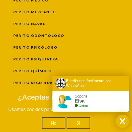
PERITO MÉDICO
PERITO MERCANTIL
PERITO NAVAL
PERITO ODONTÓLOGO
PERITO PSICÓLOGO
PERITO PSIQUIATRA
PERITO QUÍMICO
Escríbenos fácilmente por
PERITO SEGURIDAD
WhatsApp
PERITO SEGUROS
¿Aceptas nuestras Cookies?
Soporte
Elsa
PERITAJE SOCIAL
Online
Usamos cookies para mejorar tu experiencia en la web.
PERITO TASADOR
No
Si
PERITO TRANSPORTE