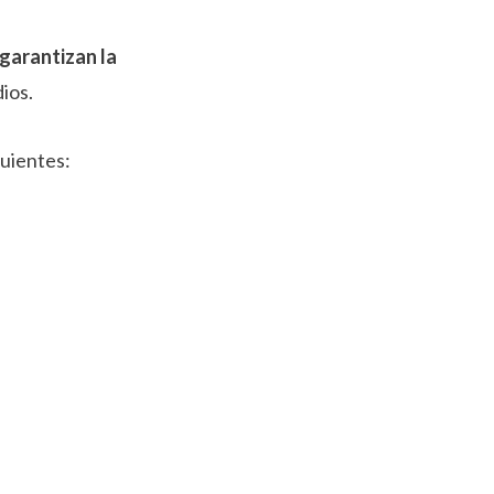
garantizan la
dios.
guientes: