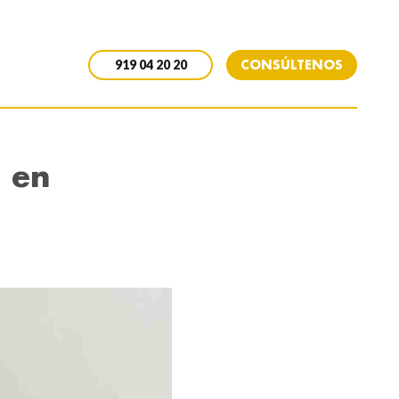
CONSÚLTENOS
919 04 20 20
s en