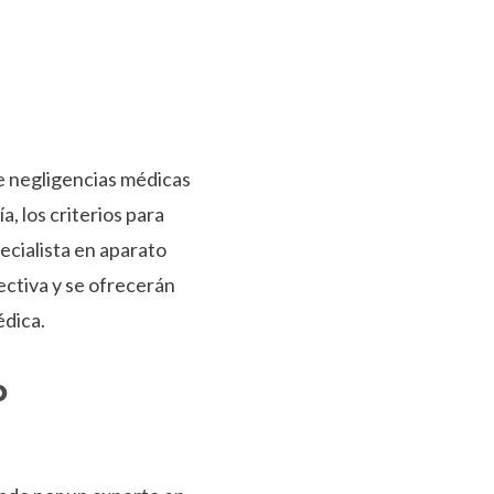
de negligencias médicas
, los criterios para
pecialista en aparato
ectiva y se ofrecerán
édica.
o