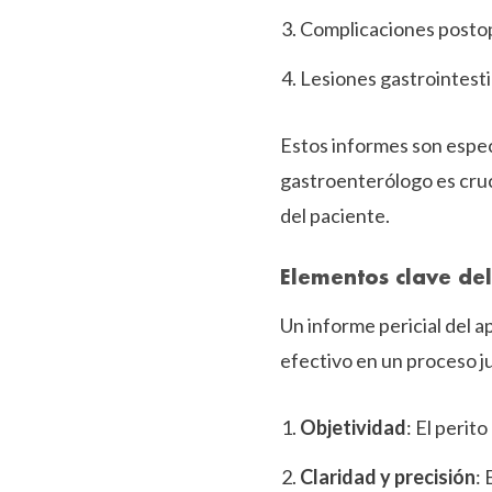
Complicaciones postope
Lesiones gastrointest
Estos informes son espec
gastroenterólogo es cruci
del paciente.
Elementos clave de
Un informe pericial del a
efectivo en un proceso ju
Objetividad
: El perit
Claridad y precisión
: