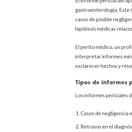
El informe pericial del 
gastroenterología. Este 
casos de posible negligen
hipótesis médicas relacio
El perito médico, un pro
interpretar informes méd
esclarecer hechos y resol
Tipos de informes p
Los informes periciales 
Casos de negligencia 
Retrasos en el diagnó