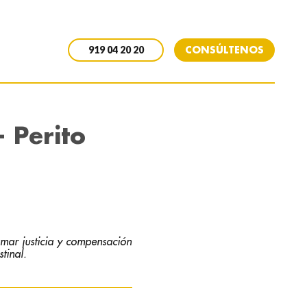
CONSÚLTENOS
919 04 20 20
- Perito
amar justicia y compensación
tinal.