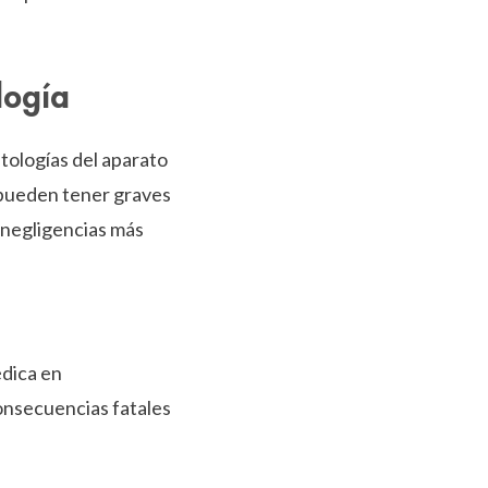
logía
tologías del aparato
 pueden tener graves
s negligencias más
édica en
consecuencias fatales