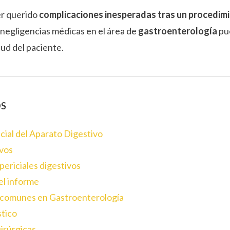
er querido
complicaciones inesperadas tras un procedimi
 negligencias médicas en el área de
gastroenterología
pu
lud del paciente.
OS
icial del Aparato Digestivo
ivos
periciales digestivos
el informe
 comunes en Gastroenterología
stico
irúrgicas