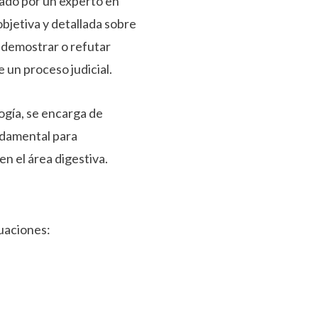
rado por un experto en
bjetiva y detallada sobre
s demostrar o refutar
e un proceso judicial.
ogía, se encarga de
ndamental para
n el área digestiva.
tuaciones: