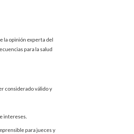
 la opinión experta del
ecuencias para la salud
er considerado válido y
de intereses.
omprensible para jueces y