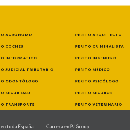
TO AGRÓNOMO
PERITO ARQUITECTO
TO COCHES
PERITO CRIMINALISTA
TO INFORMATICO
PERITO INGENIERO
TO JUDICIAL TRIBUTARIO
PERITO MÉDICO
TO ODONTÓLOGO
PERITO PSICÓLOGO
TO SEGURIDAD
PERITO SEGUROS
TO TRANSPORTE
PERITO VETERINARIO
 en toda España
Carrera en PJ Group